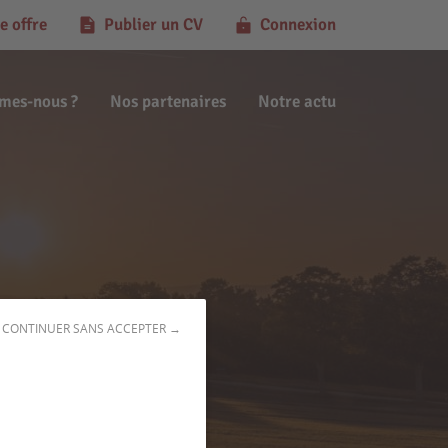
e offre
Publier un CV
Connexion
mes-nous ?
Nos partenaires
Notre actu
(22340)
CONTINUER SANS ACCEPTER →