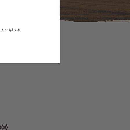
tez activer
 cru.
e(s)