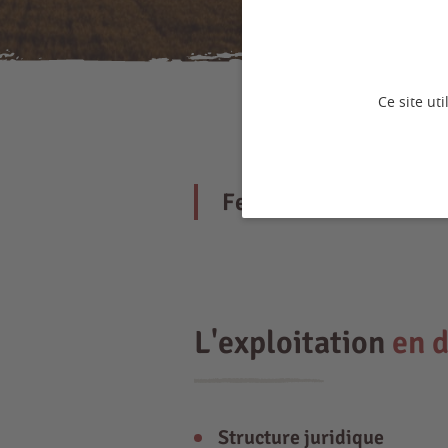
Ce site ut
Ferme ovine, producti
L'exploitation
en d
Structure juridique