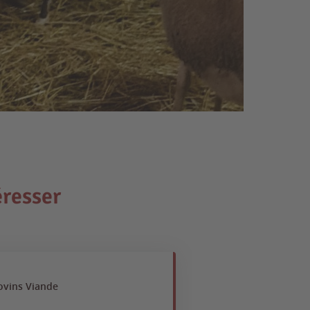
éresser
ovins Viande