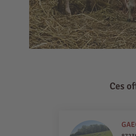
Ces o
GAE
87230