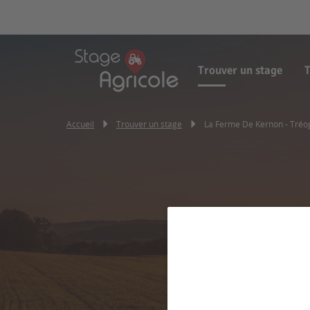
Trouver un stage
T
Accueil
Trouver un stage
La Ferme De Kernon - Tréo
La Fer