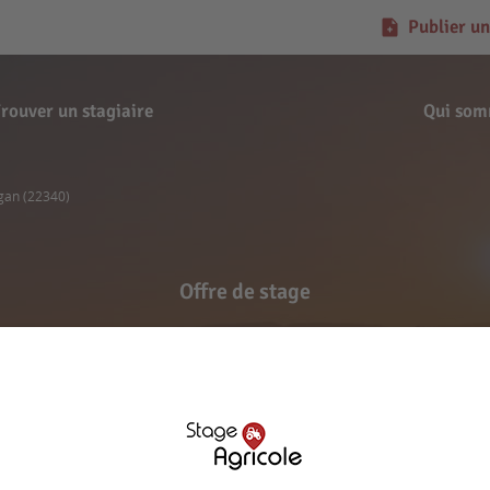
Publier un
rouver un stagiaire
Qui som
gan (22340)
Offre de stage
me De Kernon - Tréogan 
Signaler l'offre