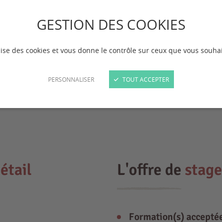
GESTION DES COOKIES
ilise des cookies et vous donne le contrôle sur ceux que vous souhai
PERSONNALISER
TOUT ACCEPTER
on de viande et de fromages fermiers au lait
étail
L'offre de
stage
Formation(s) accepté