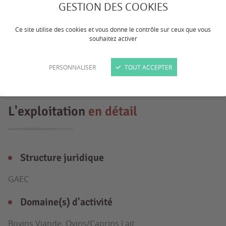
GESTION DES COOKIES
Nous recherchons un(e) apprenti(e)
majeur(e) ayant le permis et connaissant
Ce site utilise des cookies et vous donne le contrôle sur ceux que vous
souhaitez activer
ou ayant envie de connaître nos 2
productions.
PERSONNALISER
TOUT ACCEPTER
L'exploitation
en détail
Structure juridique
GAEC
Domaine(s) d'activité
Bovins Viande, Ovins/Caprins Lait