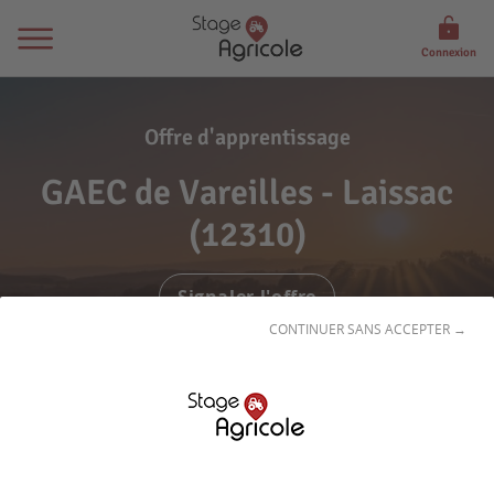
Connexion
Offre d'apprentissage
GAEC de Vareilles - Laissac
(12310)
Signaler l'offre
CONTINUER SANS ACCEPTER →