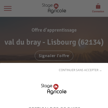
Connexion
Offre d'apprentissage
val du bray - Lisbourg (62134)
Signaler l'offre
CONTINUER SANS ACCEPTER →
exploitation polyculture elevage - B.lait +