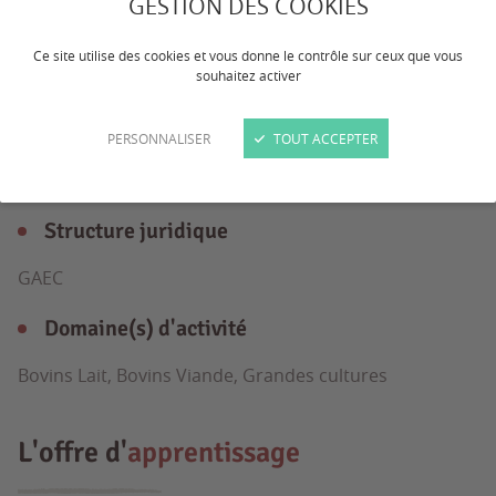
GESTION DES COOKIES
B. viande
Ce site utilise des cookies et vous donne le contrôle sur ceux que vous
souhaitez activer
L'exploitation
en détail
PERSONNALISER
TOUT ACCEPTER
Structure juridique
GAEC
Domaine(s) d'activité
Bovins Lait, Bovins Viande, Grandes cultures
L'offre d'
apprentissage