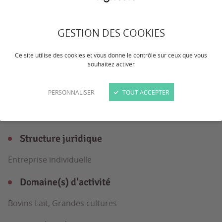
ferme polyculture elevage bovins laitiers
avec production cereale ble orge mais
GESTION DES COOKIES
tournesol betterave sucriere
Ce site utilise des cookies et vous donne le contrôle sur ceux que vous
souhaitez activer
L'exploitation
en détail
PERSONNALISER
TOUT ACCEPTER
Structure juridique
Entreprise individuelle
Domaine(s) d'activité
Bovins Lait, Grandes cultures