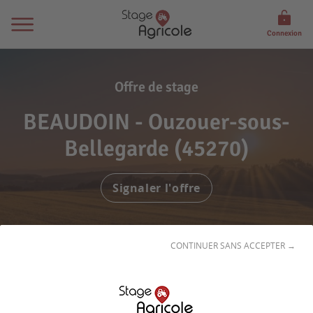
Connexion
Offre de stage
BEAUDOIN - Ouzouer-sous-
Bellegarde (45270)
Signaler l'offre
CONTINUER SANS ACCEPTER →