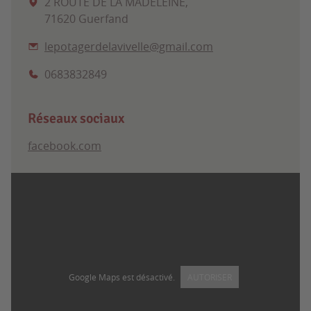
2 ROUTE DE LA MADELEINE,
71620 Guerfand
lepotagerdelavivelle@gmail.com
0683832849
Réseaux sociaux
facebook.com
Google Maps est désactivé.
AUTORISER