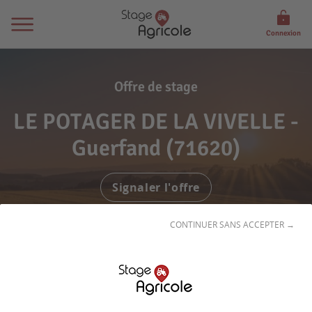
Connexion
Offre de stage
LE POTAGER DE LA VIVELLE -
Guerfand (71620)
Signaler l'offre
CONTINUER SANS ACCEPTER →