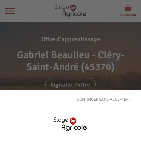
Connexion
Offre d'apprentissage
Gabriel Beaulieu - Cléry-
Saint-André (45370)
Signaler l'offre
CONTINUER SANS ACCEPTER →