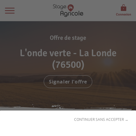
Connexion
Offre de stage
L'onde verte - La Londe
(76500)
Signaler l'offre
CONTINUER SANS ACCEPTER →