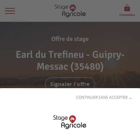
Connexion
Offre de stage
Earl du Trefineu - Guipry-
Messac (35480)
Signaler l'offre
CONTINUER SANS ACCEPTER →