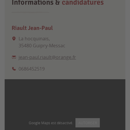
Informations &
candidatures
Riault Jean-Paul
La hocquinais,
35480 Guipry-Messac
jean-paul.riault@orange.fr
0686452519
Google Maps est désactivé.
AUTORISER