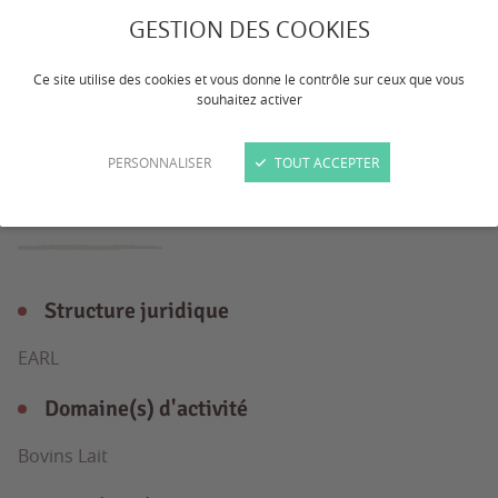
75 Vaches Laitières 50 génisses 120 ha de
GESTION DES COOKIES
SAU 40 ha Herbe 5 ha Luzerne 35 ha maïs
Ce site utilise des cookies et vous donne le contrôle sur ceux que vous
40 ha céréales
souhaitez activer
PERSONNALISER
TOUT ACCEPTER
L'exploitation
en détail
Structure juridique
EARL
Domaine(s) d'activité
Bovins Lait