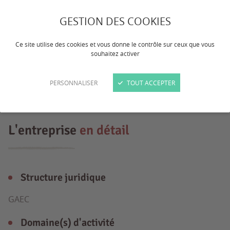
Exploitation laitière familiale : -100
GESTION DES COOKIES
vaches de race brune et holstein deux
robots de traite -100 ha tout matériel en
Ce site utilise des cookies et vous donne le contrôle sur ceux que vous
souhaitez activer
propriété -Passionné de concours et de
génétique bovine
PERSONNALISER
TOUT ACCEPTER
L'entreprise
en détail
Structure juridique
GAEC
Domaine(s) d'activité