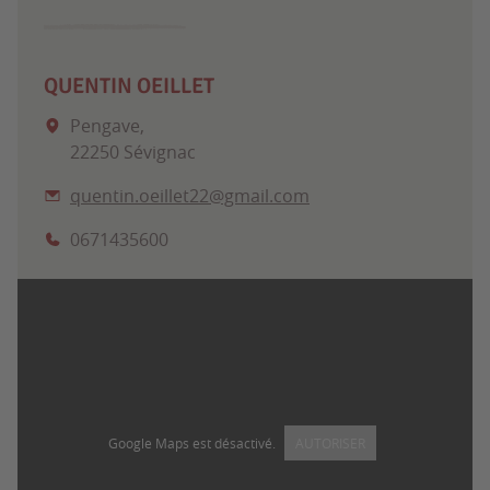
QUENTIN OEILLET
Pengave,
22250 Sévignac
quentin.oeillet22@gmail.com
0671435600
Google Maps est désactivé.
AUTORISER