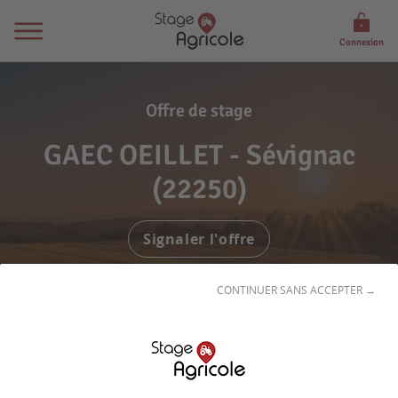
Connexion
Offre de stage
GAEC OEILLET - Sévignac
(22250)
Signaler l'offre
CONTINUER SANS ACCEPTER →