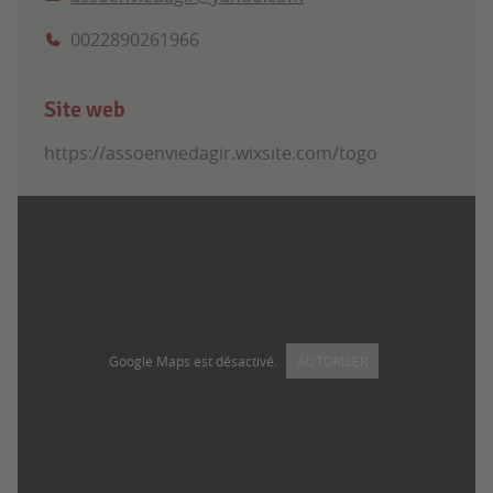
0022890261966
Site web
https://assoenviedagir.wixsite.com/togo
Google Maps est désactivé.
AUTORISER