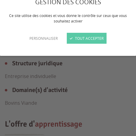
GESTION DES COOKIES
atelier engraissement
Ce site utilise des cookies et vous donne le contrôle sur ceux que vous
souhaitez activer
L'entreprise
en détail
PERSONNALISER
TOUT ACCEPTER
Structure juridique
Entreprise individuelle
Domaine(s) d'activité
Bovins Viande
L'offre d'
apprentissage