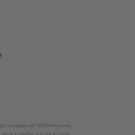
e
 du troupeau de 300 limousines,
, mise à l’herbe, pâture et sortir