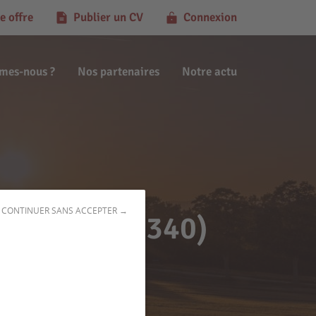
e offre
Publier un CV
Connexion
mes-nous ?
Nos partenaires
Notre actu
CONTINUER SANS ACCEPTER →
'Esteuil (33340)