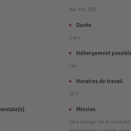
Bac Pro, BTS
Durée
2 ans
Hébergement possibl
Oui
Horaires de travail
35 h
mentale(s)
Mission
Sera charger de la conduite
alimentation, paillage, soins