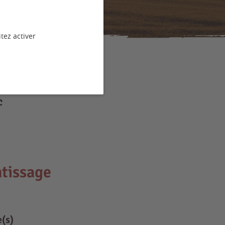
tez activer
c
tissage
e(s)