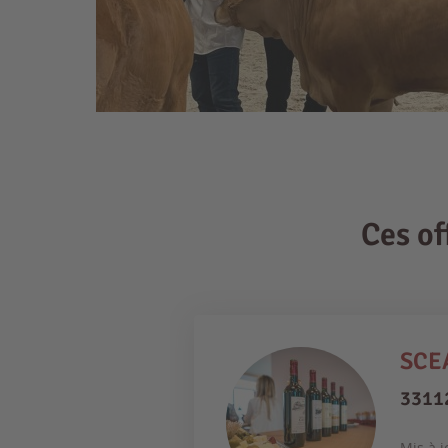
Ces o
SCEA
3311
Mis à j