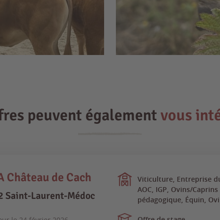
ffres peuvent également
vous int
 Château de Cach
Viticulture, Entreprise d
AOC, IGP, Ovins/Caprins 
2 Saint-Laurent-Médoc
pédagogique, Équin, Ovi
Offre de stage
our le
24 février 2026