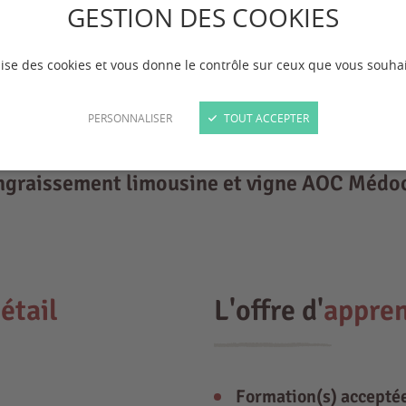
GESTION DES COOKIES
ilise des cookies et vous donne le contrôle sur ceux que vous souhai
PERSONNALISER
TOUT ACCEPTER
engraissement limousine et vigne AOC Médo
étail
L'offre d'
appren
Formation(s) accepté