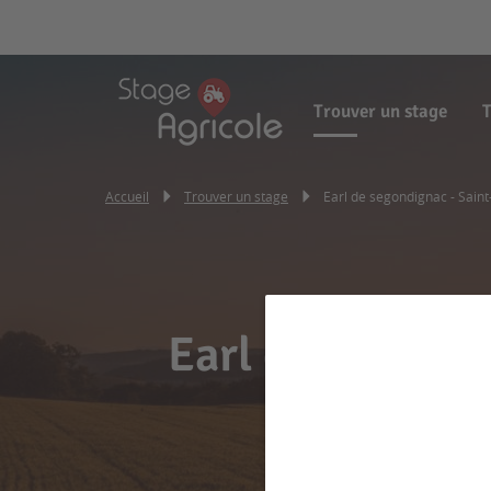
Trouver un stage
T
Accueil
Trouver un stage
Earl de segondignac - Sain
Earl de segondi