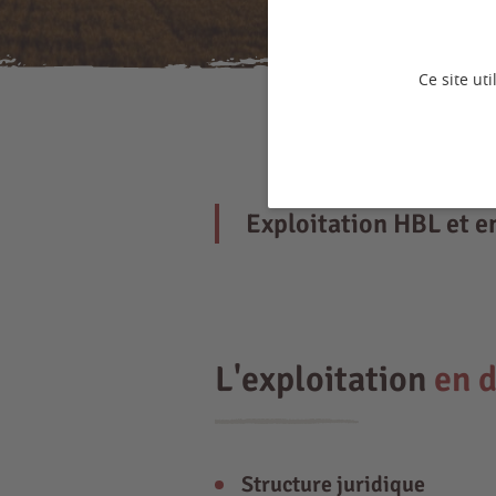
Ce site ut
Exploitation HBL et 
L'exploitation
en d
Structure juridique