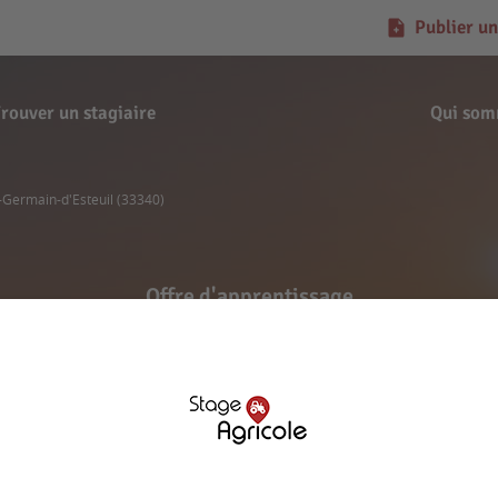
Publier un
rouver un stagiaire
Qui som
t-Germain-d'Esteuil (33340)
Offre d'apprentissage
gnac - Saint-Germain-d
Signaler l'offre