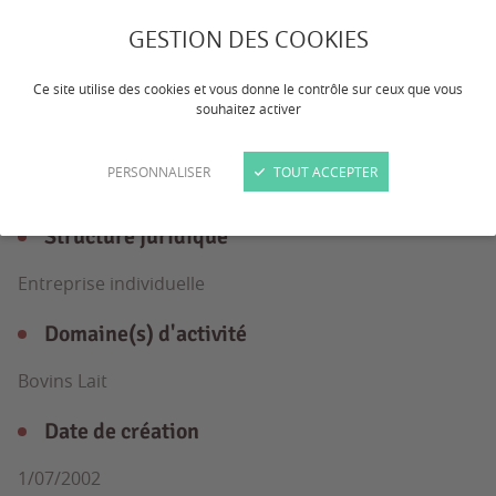
Elevage laitier de 40 VL et 40 ha
GESTION DES COOKIES
Ce site utilise des cookies et vous donne le contrôle sur ceux que vous
souhaitez activer
L'exploitation
en détail
PERSONNALISER
TOUT ACCEPTER
Structure juridique
Entreprise individuelle
Domaine(s) d'activité
Bovins Lait
Date de création
1/07/2002