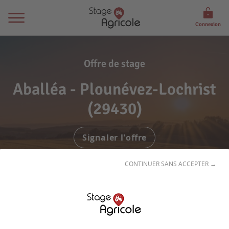
Connexion
Offre de stage
Aballéa - Plounévez-Lochrist
(29430)
Signaler l'offre
CONTINUER SANS ACCEPTER →