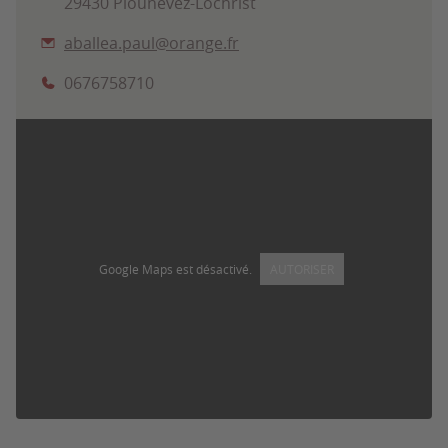
29430 Plounévez-Lochrist
aballea.paul@orange.fr
0676758710
Google Maps est désactivé.
AUTORISER