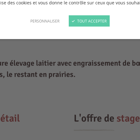
ilise des cookies et vous donne le contrôle sur ceux que vous souhai
PERSONNALISER
TOUT ACCEPTER
ure élevage laitier avec engraissement de bœ
, le restant en prairies.
étail
L'offre de
stage