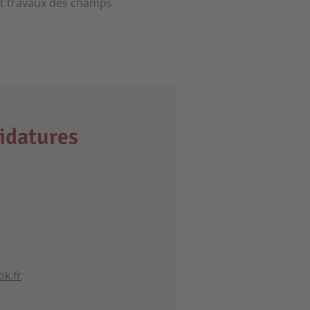
 et travaux des champs
idatures
k.fr