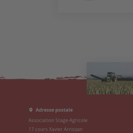
Adresse postale
Association Stage-Agricole
17 cours Xavier Arnozan