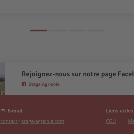
Rejoignez-nous sur notre page Face
Stage Agricole
E-mail
Liens utiles
contact@stage-agricole.com
CGU
Me