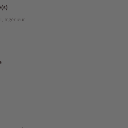
e(s)
T, Ingénieur
e