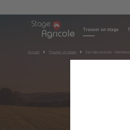
Trouver un stage
T
Accueil
Trouver un stage
Earl des prairies - Weinbou
Earl d