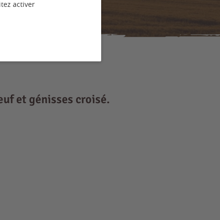
tez activer
uf et génisses croisé.