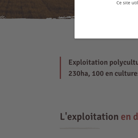
Ce site ut
Exploitation polycult
230ha, 100 en cultures
L'exploitation
en d