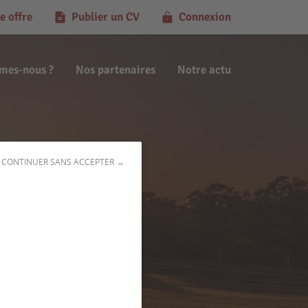
e offre
Publier un CV
Connexion
mes-nous ?
Nos partenaires
Notre actu
CONTINUER SANS ACCEPTER →
(67340)