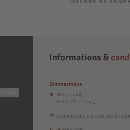
Tout travaux lié à l'élevage
Informations &
cand
Zimmermann
UTORISER
38 rue hohl,
67340 Weinbourg
zimmermann.guillaume67@outloo
0699863588