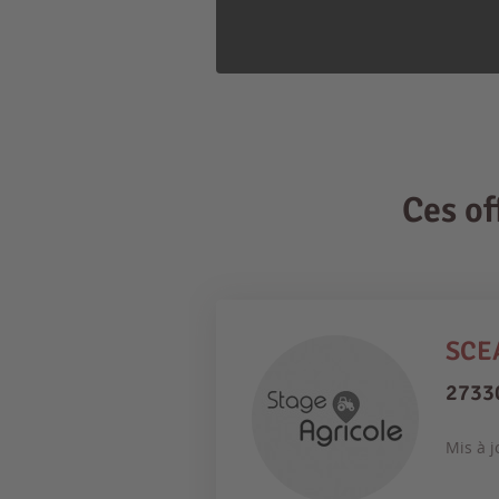
Ces o
SCEA
2733
Mis à j