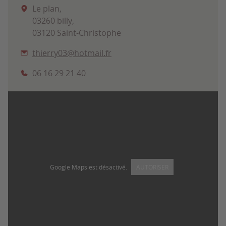
Le plan,
03260 billy,
03120 Saint-Christophe
thierry03@hotmail.fr
06 16 29 21 40
Google Maps est désactivé.
AUTORISER