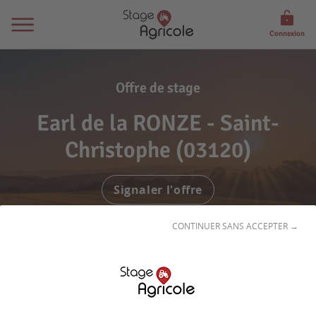
Connexion
Offre de stage
Earl de la RONZE - Saint-
Christophe (03120)
Signaler l'offre
CONTINUER SANS ACCEPTER →