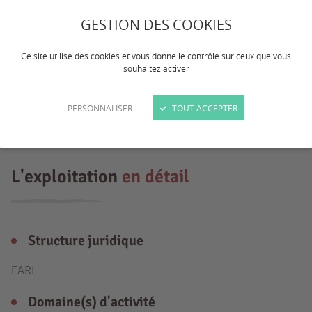
Exploitations de polyculture élevage
GESTION DES COOKIES
située en Auvergne. Elle se decompose
Ce site utilise des cookies et vous donne le contrôle sur ceux que vous
entre une production céréaliers et un
souhaitez activer
troupeau de vaches allaitantes de race
Charolaise et Salers.
PERSONNALISER
TOUT ACCEPTER
L'exploitation
en détail
Structure juridique
EARL
Domaine(s) d'activité