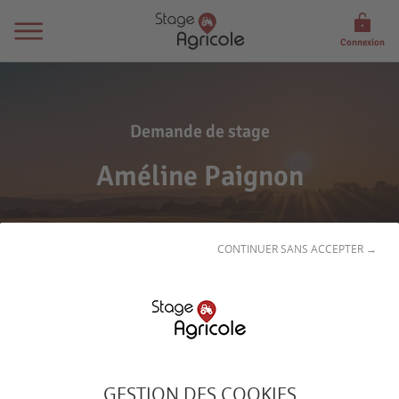
Connexion
Demande de stage
Améline Paignon
CONTINUER SANS ACCEPTER →
Son
profil
GESTION DES COOKIES