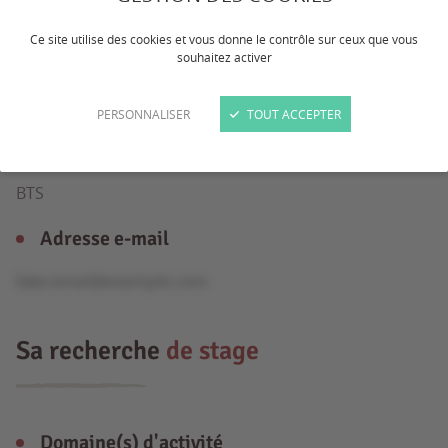
Ce site utilise des cookies et vous donne le contrôle sur ceux que vous
souhaitez activer
Âge
20 ans
PERSONNALISER
TOUT ACCEPTER
Formation
BTS
Adresse e-mail
fake.email@example.com
Sa recherche
de stage
Domaine(s) d'activité