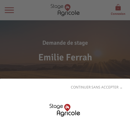
Connexion
Demande de stage
Emilie Ferrah
CONTINUER SANS ACCEPTER →
Son
profil