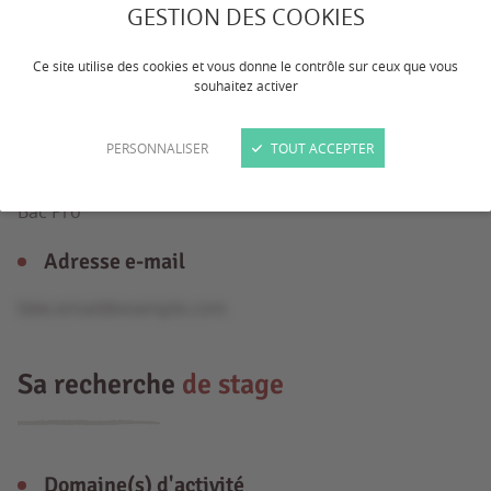
GESTION DES COOKIES
Âge
Ce site utilise des cookies et vous donne le contrôle sur ceux que vous
souhaitez activer
22 ans
PERSONNALISER
TOUT ACCEPTER
Formation
Bac Pro
Adresse e-mail
fake.email@example.com
Sa recherche
de stage
Domaine(s) d'activité