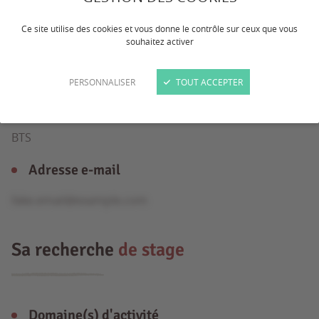
Ce site utilise des cookies et vous donne le contrôle sur ceux que vous
Âge
souhaitez activer
18 ans
PERSONNALISER
TOUT ACCEPTER
Formation
BTS
Adresse e-mail
fake.email@example.com
Sa recherche
de stage
Domaine(s) d'activité