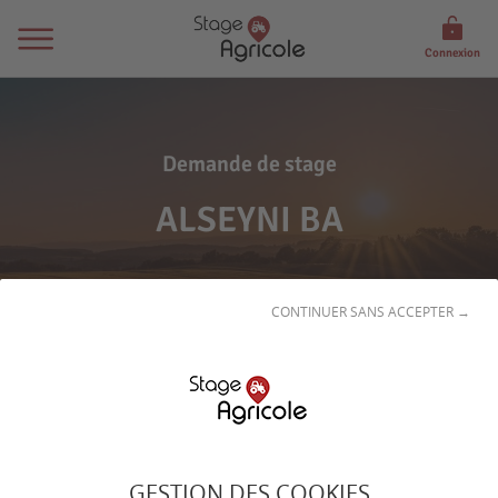
Connexion
Demande de stage
ALSEYNI BA
CONTINUER SANS ACCEPTER →
Son
profil
GESTION DES COOKIES