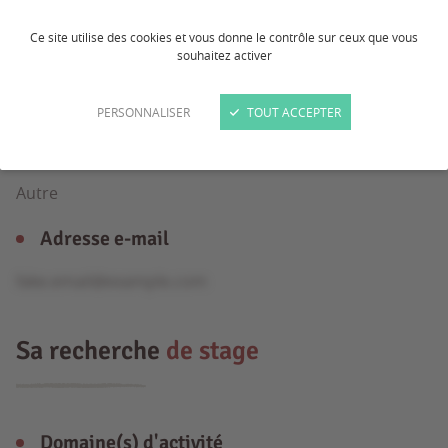
Ce site utilise des cookies et vous donne le contrôle sur ceux que vous
souhaitez activer
Âge
20 ans
PERSONNALISER
TOUT ACCEPTER
Formation
Autre
Adresse e-mail
fake.email@example.com
Sa recherche
de stage
Domaine(s) d'activité