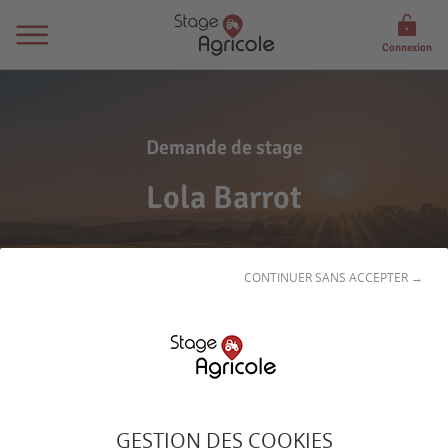
Connexion
Demande de stage
Lola Barrot
CONTINUER SANS ACCEPTER →
Son
profil
GESTION DES COOKIES