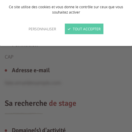
Ce site utilise des cookies et vous donne le contrôle sur ceux que vous
souhaitez activer
Âge
PERSONNALISER
TOUT ACCEPTER
19 ans
Formation
CAP
Adresse e-mail
fake.email@example.com
Sa recherche
de stage
Domaine(s) d'activité