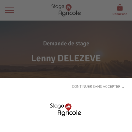
Connexion
Demande de stage
Lenny DELEZEVE
CONTINUER SANS ACCEPTER →
Son
profil