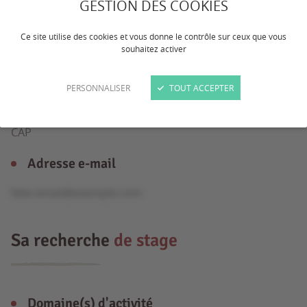
GESTION DES COOKIES
Ce site utilise des cookies et vous donne le contrôle sur ceux que vous
Âge
souhaitez activer
17 ans
PERSONNALISER
TOUT ACCEPTER
Formation
CAP
Adresse e-mail
fake.email@example.com
Sa recherche
de stage
Domaine(s) d'activité