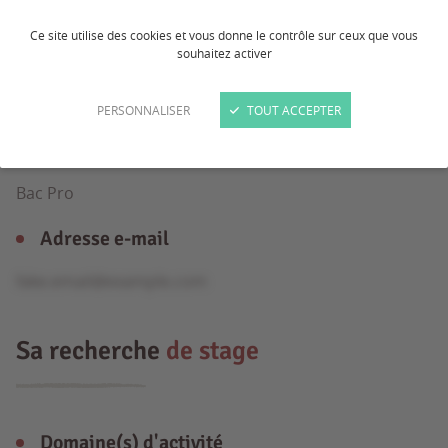
Ce site utilise des cookies et vous donne le contrôle sur ceux que vous
souhaitez activer
Âge
23 ans
PERSONNALISER
TOUT ACCEPTER
Formation
Bac Pro
Adresse e-mail
fake.email@example.com
Sa recherche
de stage
Domaine(s) d'activité