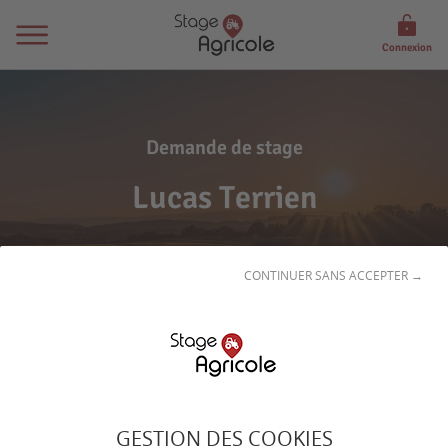
Connexion
Demande de stage
Lucas Terrien
CONTINUER SANS ACCEPTER →
Son
profil
GESTION DES COOKIES