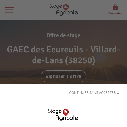
Connexion
Offre de stage
GAEC des Ecureuils - Villard-
de-Lans (38250)
Signaler l'offre
CONTINUER SANS ACCEPTER →