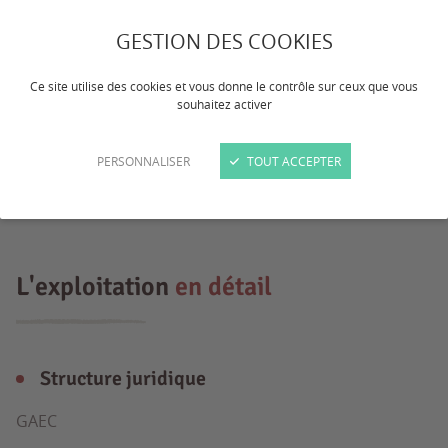
Exploitation en zone montagne à 1000m
GESTION DES COOKIES
d'altitude. 50 VL races Montbéliardes,
Abondances et Villardes. Agriculture
Ce site utilise des cookies et vous donne le contrôle sur ceux que vous
souhaitez activer
Biologique, en AOP Bleu du Vercors et
IGP Saint Marcellin. Livraison en
PERSONNALISER
TOUT ACCEPTER
coopérative.
L'exploitation
en détail
Structure juridique
GAEC