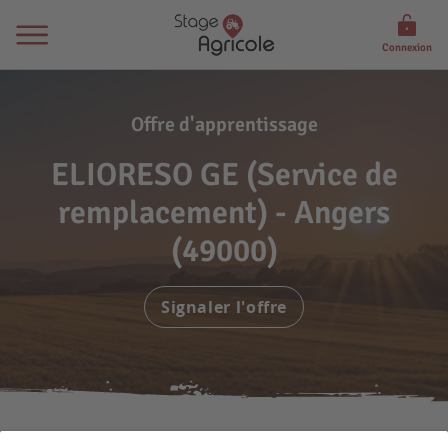
Connexion
Offre d'apprentissage
ELIORESO GE (Service de
remplacement) - Angers
(49000)
Signaler l'offre