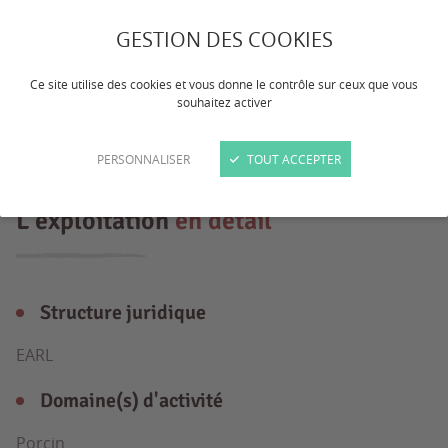
Installée sur une exploitation de 140 TNE
GESTION DES COOKIES
en label rouge, je serai ravie d'accueillir
des stagiaires motivés et passionnés par
Ce site utilise des cookies et vous donne le contrôle sur ceux que vous
souhaitez activer
la production porcine.
PERSONNALISER
TOUT ACCEPTER
L'exploitation
en détail
Structure juridique
EARL
Domaine(s) d'activité
Porcin