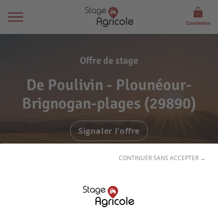
Connexion
Offre de stage
De Poulivin - Plounéour-
Brignogan-plages (29890)
Signaler l'offre
CONTINUER SANS ACCEPTER →