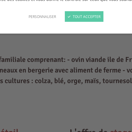
PERSONNALISER
TOUT ACCEPTER
familiale comprenant: - ovin viande ile de F
eaux en bergerie avec aliment de ferme - vol
 cultures : colza, blé, orge, maïs, tournesol