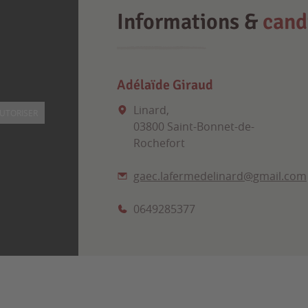
Informations &
cand
Adélaïde Giraud
Linard,
UTORISER
03800 Saint-Bonnet-de-
Rochefort
gaec.lafermedelinard@gmail.com
0649285377