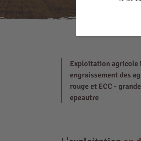
Exploitation agricole 
engraissement des agn
rouge et ECC - grandes
epeautre