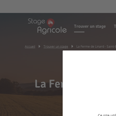
Trouver un stage
T
Accueil
Trouver un stage
La Ferme de Linard - Saint
La Ferme de Lin
Ce site ut