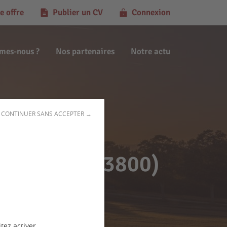
e offre
Publier un CV
Connexion
mes-nous ?
Nos partenaires
Notre actu
CONTINUER SANS ACCEPTER →
ochefort (03800)
tez activer