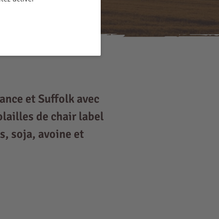
rance et Suffolk avec
ailles de chair label
s, soja, avoine et