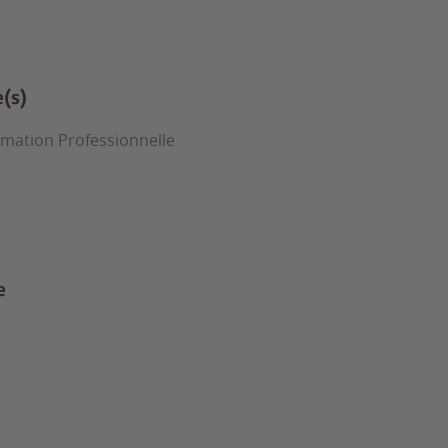
e(s)
rmation Professionnelle
e