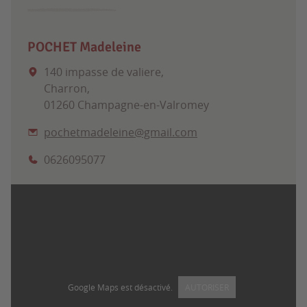
POCHET Madeleine
140 impasse de valiere,
Charron,
01260 Champagne-en-Valromey
pochetmadeleine@gmail.com
0626095077
Google Maps est désactivé.
AUTORISER