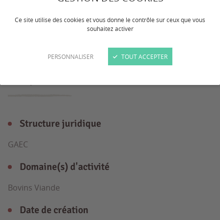
Ce site utilise des cookies et vous donne le contrôle sur ceux que vous
Polyculture élevage
souhaitez activer
PERSONNALISER
TOUT ACCEPTER
L'exploitation
en détail
Structure juridique
GAEC
Domaine(s) d'activité
Bovins Viande
Date de création