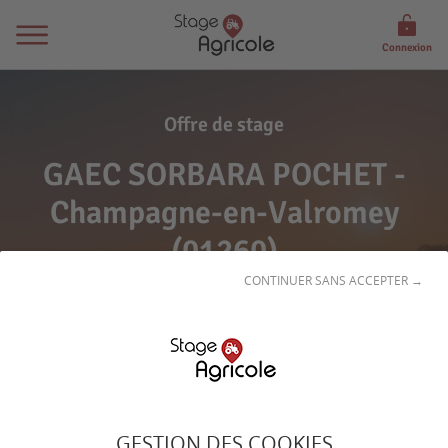
Connexion
Offre de stage
GAEC SORBARA POCHET -
Champagne-en-Valromey
(01260)
CONTINUER SANS ACCEPTER →
Signaler l'offre
GESTION DES COOKIES