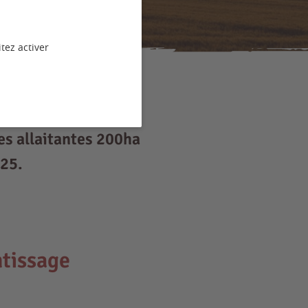
tez activer
es allaitantes 200ha
 25.
tissage