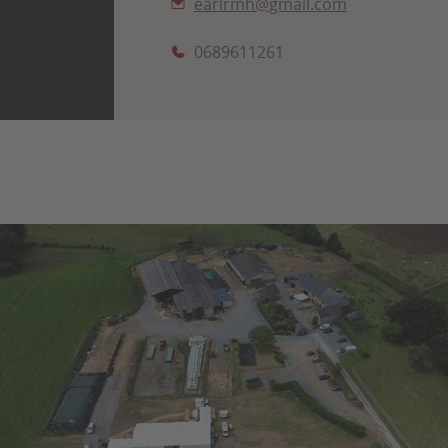
earlrmh@gmail.com
0689611261