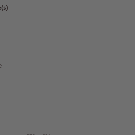
e(s)
e