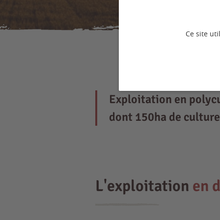
Ce site ut
Exploitation en polyc
dont 150ha de culture
L'exploitation
en d