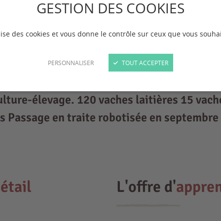
GESTION DES COOKIES
ilise des cookies et vous donne le contrôle sur ceux que vous souhai
PERSONNALISER
TOUT ACCEPTER
ulture-élevage. 120 vaches laitières 15 vach
s Passage en traite robotisée en septembre
étail
L'offre d'
appren