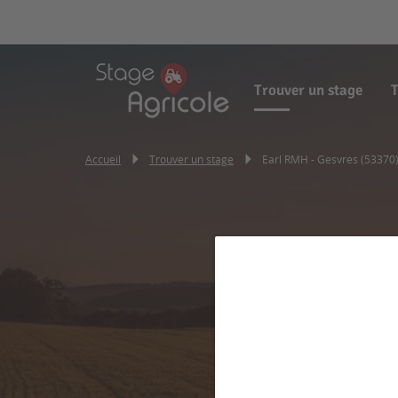
Trouver un stage
T
Accueil
Trouver un stage
Earl RMH - Gesvres (53370
E