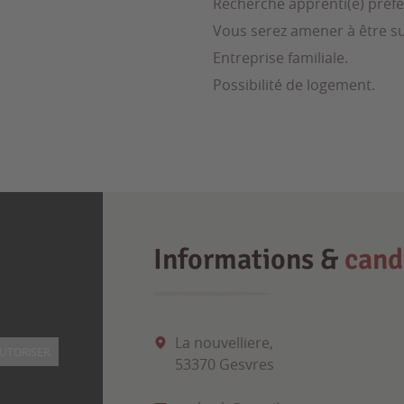
Recherche apprenti(e) préfér
Vous serez amener à être sur
Entreprise familiale.
Possibilité de logement.
Informations &
cand
La nouvelliere,
UTORISER
53370 Gesvres