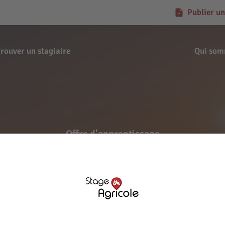
Publier un
rouver un stagiaire
Qui som
)
Offre d'apprentissage
arl RMH - Gesvres (5337
Signaler l'offre