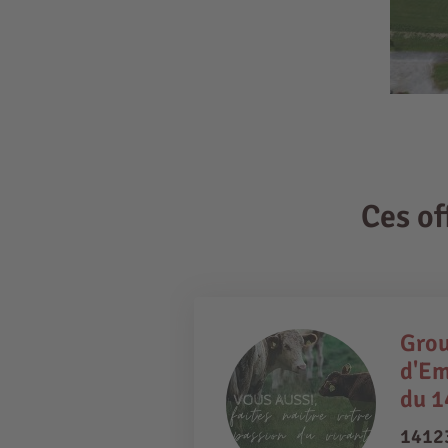
Ces o
Gro
d'Em
du 1
14123