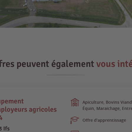
ffres peuvent également
vous int
upement
Apiculture, Bovins Viand
ployeurs agricoles
Équin, Maraichage, Entre
4
Offre d'apprentissage
 Ifs