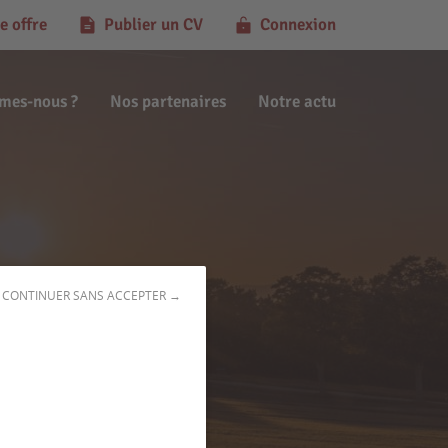
e offre
Publier un CV
Connexion
mes-nous ?
Nos partenaires
Notre actu
CONTINUER SANS ACCEPTER →
0)