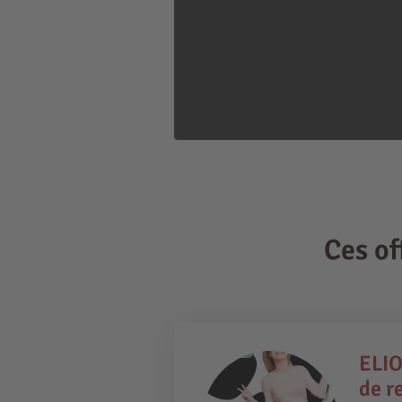
Ces o
ELIO
de r