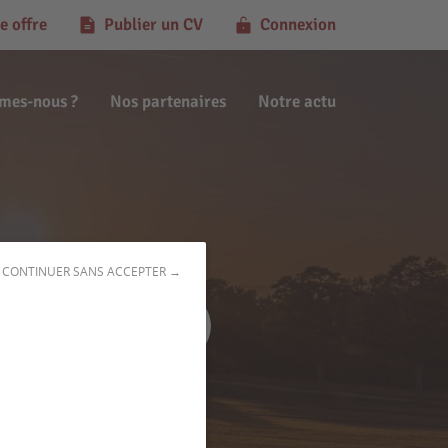
e offre
Publier un CV
Connexion
mes-nous ?
Nos partenaires
Notre actu
CONTINUER SANS ACCEPTER →
tel (76540)