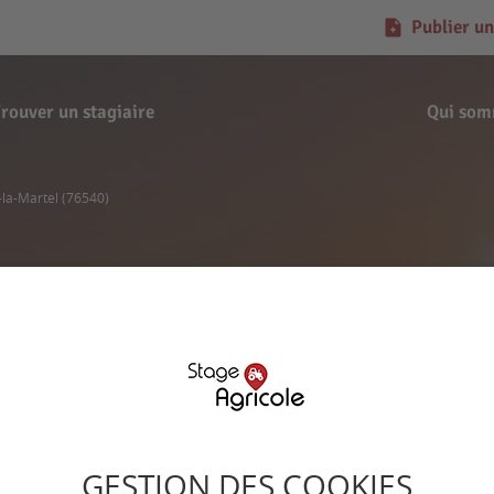
Publier un
rouver un stagiaire
Qui som
la-Martel (76540)
Offre d'apprentissage
Y - Angerville-la-Mar
Signaler l'offre
GESTION DES COOKIES