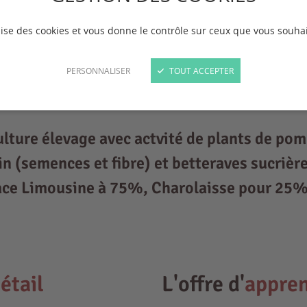
ilise des cookies et vous donne le contrôle sur ceux que vous souhai
PERSONNALISER
TOUT ACCEPTER
ulture élevage avec actvité de plants de pom
in (semences et fibre) et betteraves sucrièr
race Limousine à 75%, Charolaisse pour 25%
étail
L'offre d'
appren