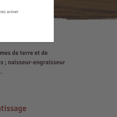
tez activer
mes de terre et de
es ; naisseur-engraisseur
.
tissage