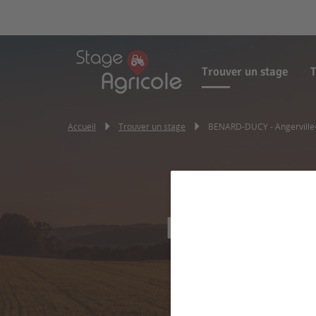
Trouver un stage
T
Accueil
Trouver un stage
BENARD-DUCY - Angerville-
BENARD-DUC