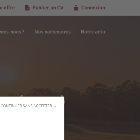
e offre
Publier un CV
Connexion
mes-nous ?
Nos partenaires
Notre actu
ne (64122)
CONTINUER SANS ACCEPTER →