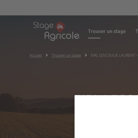
Trouver un stage
T
Accueil
Trouver un stage
EIRL LESCOULIE LAURENT -
EIRL LESC