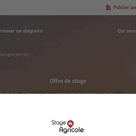
Publier un
rouver un stagiaire
Qui som
 Urrugne (64122)
Offre de stage
OULIE LAURENT - Urrug
Signaler l'offre