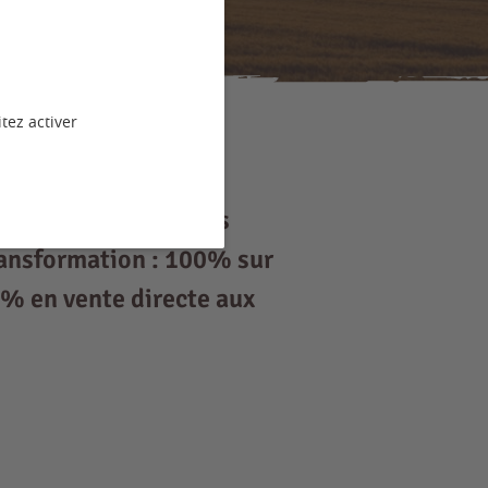
tez activer
ts de chair, volailles
Transformation : 100% sur
 % en vente directe aux