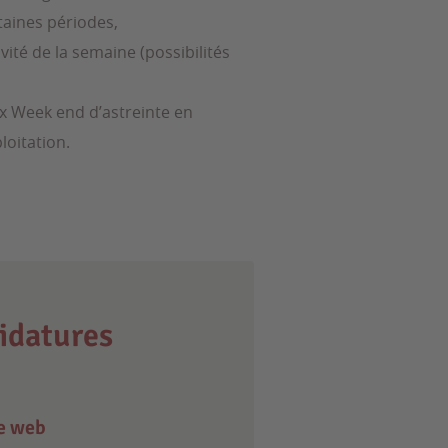
taines périodes,
vité de la semaine (possibilités
ux Week end d’astreinte en
oitation.
idatures
e web