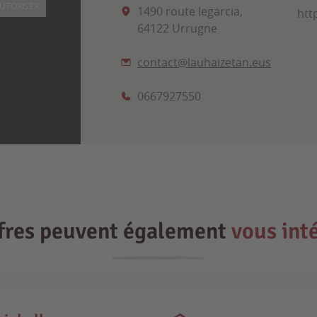
UTORISER
1490 route legarcia,
htt
64122 Urrugne
contact@lauhaizetan.eus
0667927550
ffres peuvent également
vous int