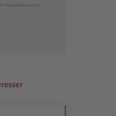
ps://lauhaizetan.eus/
éresser