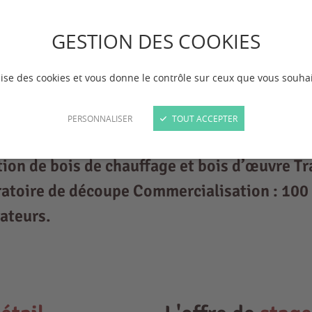
GESTION DES COOKIES
ilise des cookies et vous donne le contrôle sur ceux que vous souhai
PERSONNALISER
TOUT ACCEPTER
in air : race Duroc Volailles plein air : poule
ction de bois de chauffage et bois d’œuvre 
ratoire de découpe Commercialisation : 100
rateurs.