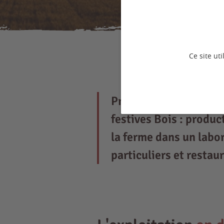
Ce site ut
Productions : Porcs ple
festives Bois : produ
la ferme dans un labo
particuliers et restau