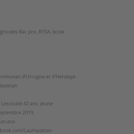
gricoles Bac pro, BTSA, école
 communes d’Urrugne et d’Hendaye
Haizetan
t Lescoulié 42 ans. Jeune
 septembre 2019.
tan.eus
cebook.com/LauHaizetan