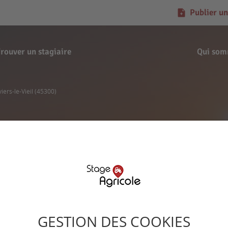
Publier un
rouver un stagiaire
Qui som
ers-le-Vieil (45300)
Offre de stage
RANGE - Pithiviers-le-
Signaler l'offre
GESTION DES COOKIES