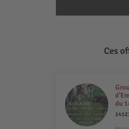
Ces o
Gro
d'Em
du 1
14123
Mis à j