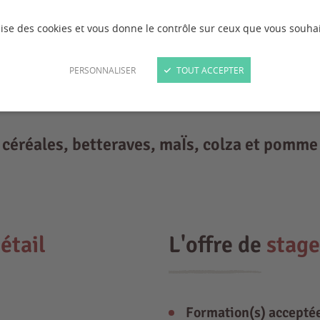
ilise des cookies et vous donne le contrôle sur ceux que vous souhai
PERSONNALISER
TOUT ACCEPTER
 céréales, betteraves, maÏs, colza et pomme 
étail
L'offre de
stage
Formation(s) accepté