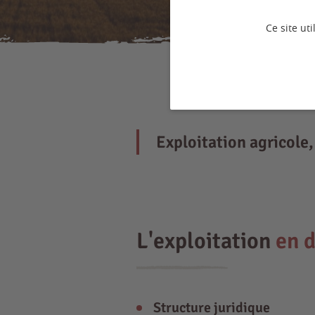
Ce site ut
Exploitation agricole,
L'exploitation
en d
Structure juridique