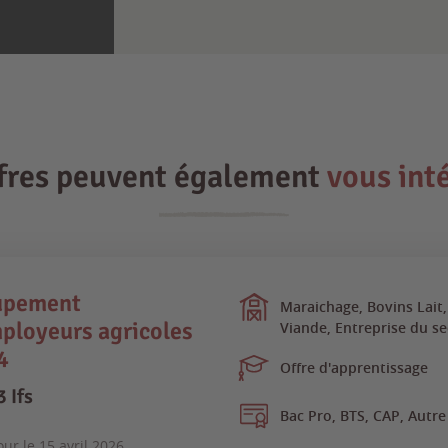
ffres peuvent également
vous int
upement
Maraichage, Bovins Lait,
ployeurs agricoles
Viande, Entreprise du se
4
Offre d'apprentissage
 Ifs
Bac Pro, BTS, CAP, Autre
our le
15 avril 2026