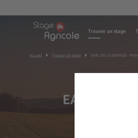
Trouver un stage
T
Accueil
Trouver un stage
EARL DE LA GRANGE - Pithivi
EARL DE LA G