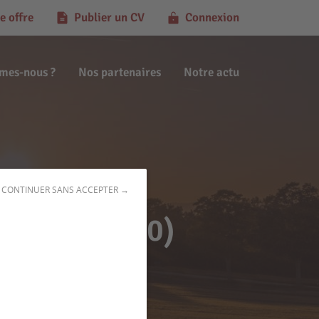
e offre
Publier un CV
Connexion
mes-nous ?
Nos partenaires
Notre actu
CONTINUER SANS ACCEPTER →
Vieil (45300)