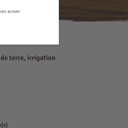
tez activer
de terre, irrigation
e(s)