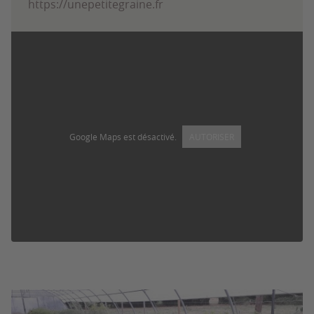
https://unepetitegraine.fr
Google Maps est désactivé.
AUTORISER