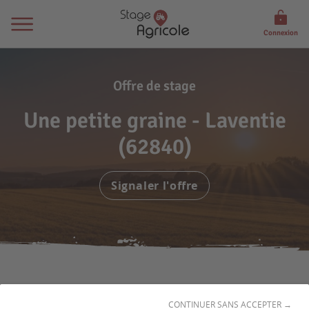
Connexion
Offre de stage
Une petite graine - Laventie
(62840)
Signaler l'offre
CONTINUER SANS ACCEPTER →