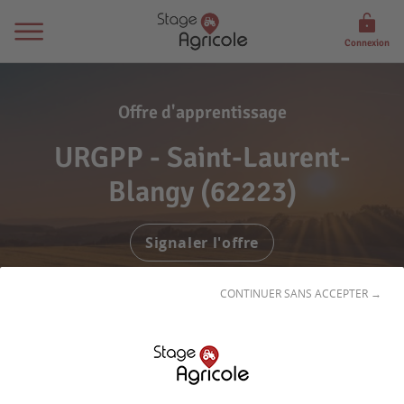
Connexion
Offre d'apprentissage
URGPP - Saint-Laurent-
Blangy (62223)
Signaler l'offre
CONTINUER SANS ACCEPTER →