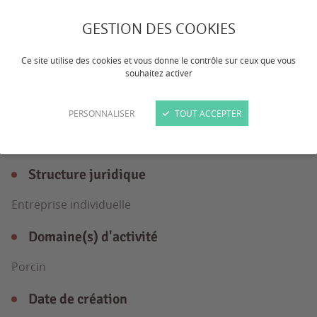
Interprofession porcine des Hauts-de-
GESTION DES COOKIES
France pour les éleveurs.
Ce site utilise des cookies et vous donne le contrôle sur ceux que vous
souhaitez activer
L'entreprise
en détail
PERSONNALISER
TOUT ACCEPTER
Structure juridique
Entreprise individuelle
Domaine(s) d'activité
Porcin
Date de création