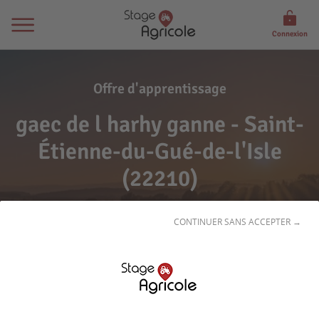
Connexion
Offre d'apprentissage
gaec de l harhy ganne - Saint-
Étienne-du-Gué-de-l'Isle
(22210)
Signaler l'offre
CONTINUER SANS ACCEPTER →