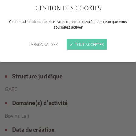
GESTION DES COOKIES
exploitation laitière en cuma
Ce site utilise des cookies et vous donne le contrôle sur ceux que vous
souhaitez activer
PERSONNALISER
TOUT ACCEPTER
L'exploitation
en détail
Structure juridique
GAEC
Domaine(s) d'activité
Bovins Lait
Date de création