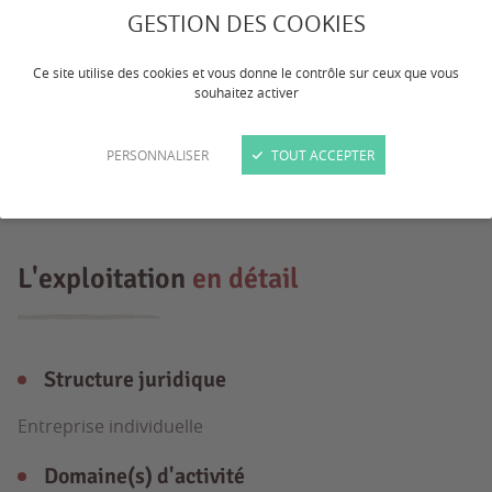
GESTION DES COOKIES
Bonjour, Exploitation spécialisée en
chèvres laitières sans transformation
Ce site utilise des cookies et vous donne le contrôle sur ceux que vous
fromagère. 300 chèvres, Races saneen et
souhaitez activer
alpines. Surfaces en herbe importantes
PERSONNALISER
TOUT ACCEPTER
pour l'alimentation du cheptel
L'exploitation
en détail
Structure juridique
Entreprise individuelle
Domaine(s) d'activité