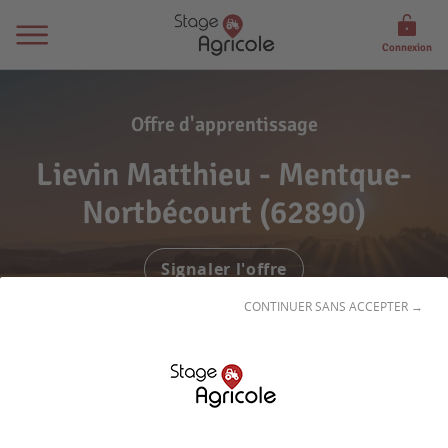
Connexion
Offre d'apprentissage
Lievin Matthieu - Mentque-
Nortbécourt (62890)
Signaler l'offre
CONTINUER SANS ACCEPTER →