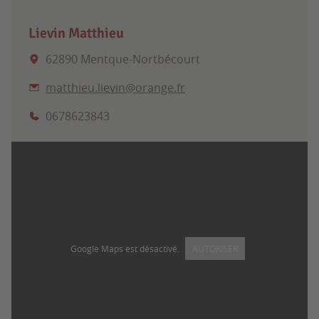
Lievin Matthieu
62890 Mentque-Nortbécourt
matthieu.lievin@orange.fr
0678623843
Google Maps est désactivé.
AUTORISER