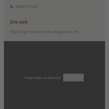
0686373626
Site web
http://vignoblespercier.plugwine.com
Google Maps est désactivé.
AUTORISER