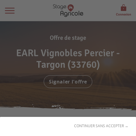
Connexion
Offre de stage
EARL Vignobles Percier -
Targon (33760)
Signaler l'offre
CONTINUER SANS ACCEPTER →