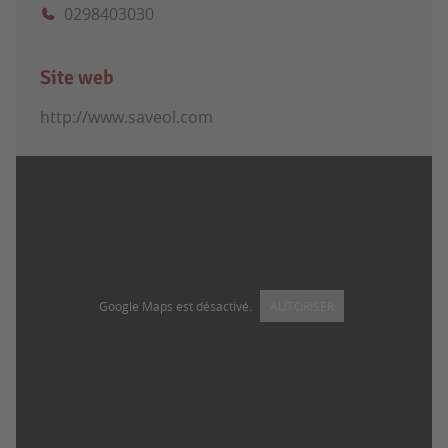
0298403030
Site web
http://www.saveol.com
Google Maps est désactivé.
AUTORISER