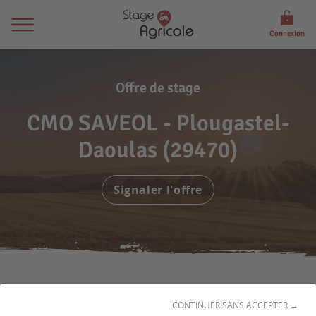
Connexion
Offre de stage
CMO SAVEOL - Plougastel-
Daoulas (29470)
Signaler l'offre
CONTINUER SANS ACCEPTER →