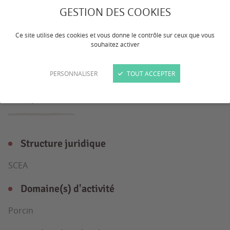
Élevage de 750 truies, maternité
GESTION DES COOKIES
collective. Post sevrage 10 jours.
Ce site utilise des cookies et vous donne le contrôle sur ceux que vous
Alimentation soupe.
souhaitez activer
PERSONNALISER
TOUT ACCEPTER
L'exploitation
en détail
Structure juridique
SCEA
Domaine(s) d'activité
Porcin