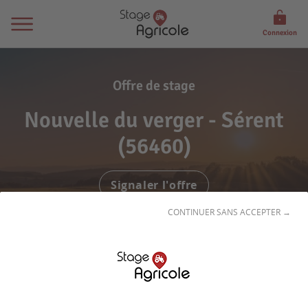
Connexion
Offre de stage
Nouvelle du verger - Sérent
(56460)
Signaler l'offre
CONTINUER SANS ACCEPTER →