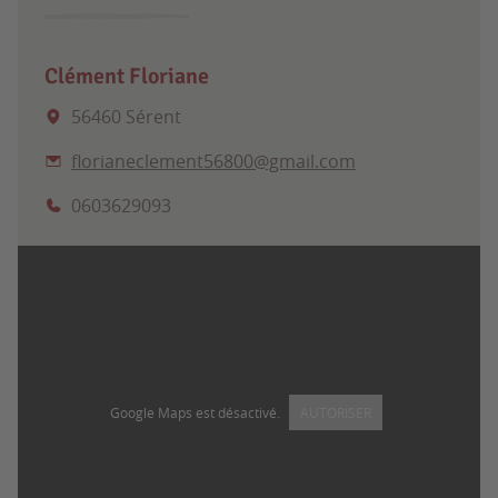
Clément Floriane
56460 Sérent
florianeclement56800@gmail.com
0603629093
Google Maps est désactivé.
AUTORISER