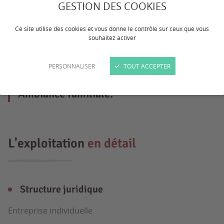
GESTION DES COOKIES
Exploitation agricole 100% grandes
cultures. Assolement : céréales, pommes
Ce site utilise des cookies et vous donne le contrôle sur ceux que vous
souhaitez activer
de terre conso, oignons, chanvre,
betteraves à sucre, CIVE. Activité ETA
PERSONNALISER
TOUT ACCEPTER
récoltes. Irrigation. Travail en équipe.
Ambiance familiale.
L'exploitation
en détail
Structure juridique
Entreprise individuelle