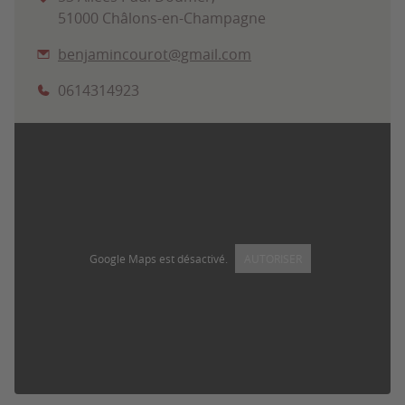
51000 Châlons-en-Champagne
benjamincourot@gmail.com
0614314923
Google Maps est désactivé.
AUTORISER