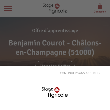
Connexion
Offre d'apprentissage
Benjamin Courot - Châlons-
en-Champagne (51000)
Signaler l'offre
CONTINUER SANS ACCEPTER →