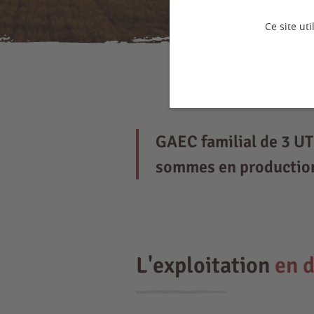
Ce site ut
GAEC familial de 3 UT
sommes en production 
L'exploitation
en d