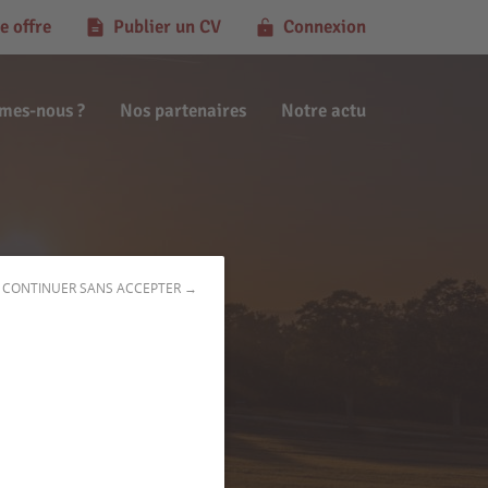
e offre
Publier un CV
Connexion
mes-nous ?
Nos partenaires
Notre actu
CONTINUER SANS ACCEPTER →
3)