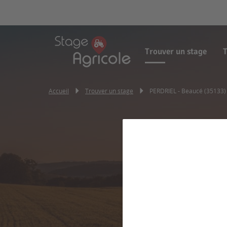
Trouver un stage
T
Accueil
Trouver un stage
PERDRIEL - Beaucé (35133)
P