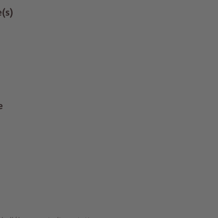
e(s)
e