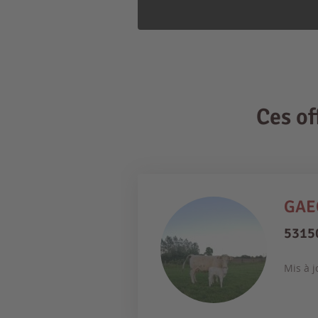
Ces o
GAEC
5315
Mis à j