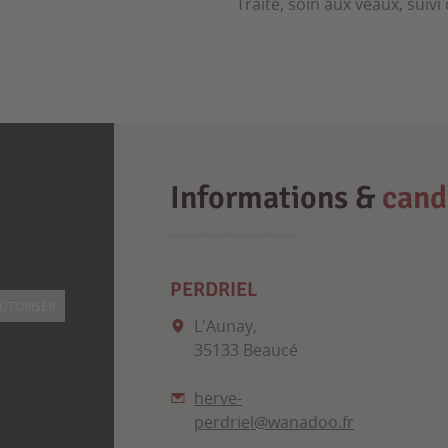
Traite, soin aux veaux, suivi
Informations &
cand
PERDRIEL
UTORISER
L'Aunay,
35133 Beaucé
herve-
perdriel@wanadoo.fr