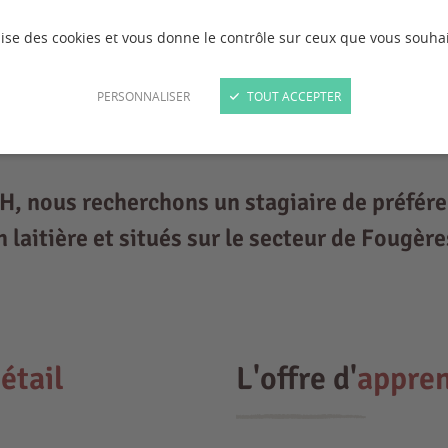
ilise des cookies et vous donne le contrôle sur ceux que vous souhai
PERSONNALISER
TOUT ACCEPTER
H, nous recherchons un stagiaire de préfér
laitière et situés sur le secteur de Fougère
étail
L'offre d'
appren