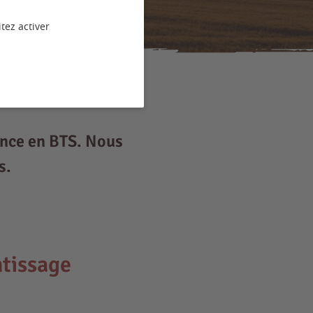
tez activer
ence en BTS. Nous
s.
tissage