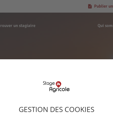
Publier un
rouver un stagiaire
Qui som
Offre d'apprentissage
ERDRIEL - Beaucé (3513
Signaler l'offre
GESTION DES COOKIES