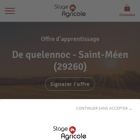
Connexion
Offre d'apprentissage
De quelennoc - Saint-Méen
(29260)
Signaler l'offre
CONTINUER SANS ACCEPTER →