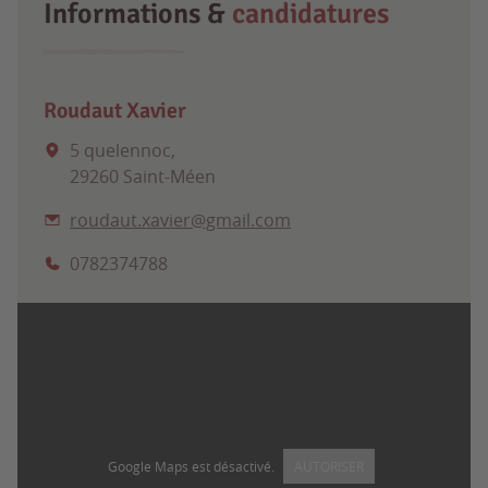
Informations &
candidatures
Roudaut Xavier
5 quelennoc,
29260 Saint-Méen
roudaut.xavier@gmail.com
0782374788
Google Maps est désactivé.
AUTORISER