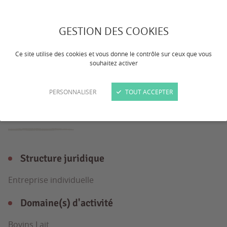
Exploitation laitière avec une référence
de 800000L et la suite, plus quelques
GESTION DES COOKIES
croisés, recherche apprenti(e) et pourquoi
Ce site utilise des cookies et vous donne le contrôle sur ceux que vous
pas une embauche par la suite.
souhaitez activer
PERSONNALISER
TOUT ACCEPTER
L'exploitation
en détail
Structure juridique
Entreprise individuelle
Domaine(s) d'activité
Bovins Lait