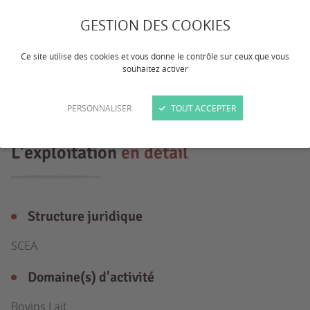
exploitation agricole de bovin lait
GESTION DES COOKIES
recherche stagiaire AGRI ou élève
Ce site utilise des cookies et vous donne le contrôle sur ceux que vous
apprentissage bac Agri Petite structure
souhaitez activer
familiale
PERSONNALISER
TOUT ACCEPTER
L'exploitation
en détail
Structure juridique
SCEA
Domaine(s) d'activité
Bovins Lait