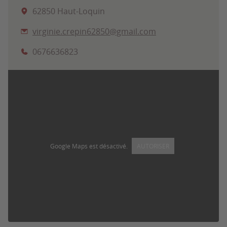
62850 Haut-Loquin
virginie.crepin62850@gmail.com
0676636823
Google Maps est désactivé.
AUTORISER