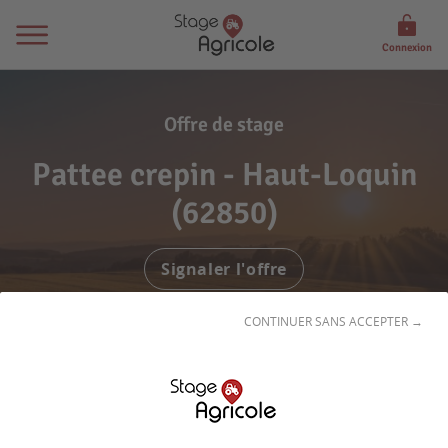
Connexion
Offre de stage
Pattee crepin - Haut-Loquin
(62850)
Signaler l'offre
CONTINUER SANS ACCEPTER →