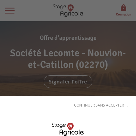
Connexion
Offre d'apprentissage
Société Lecomte - Nouvion-
et-Catillon (02270)
Signaler l'offre
CONTINUER SANS ACCEPTER →