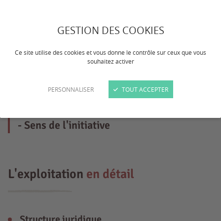
Exploitation agricole familiale recherche
son apprenti pour la rentrée de
GESTION DES COOKIES
septembre 2024. - Grandes cultures
Ce site utilise des cookies et vous donne le contrôle sur ceux que vous
(céréales, betteraves, légumes, pommes
souhaitez activer
de terre, etc.) - Irrigation - Méthanisation
PERSONNALISER
TOUT ACCEPTER
(injection) - Photovoltaïque Profil
recherché : - Curieux - Volontaire - Motivé
- Sens de l'initiative
L'exploitation
en détail
Structure juridique