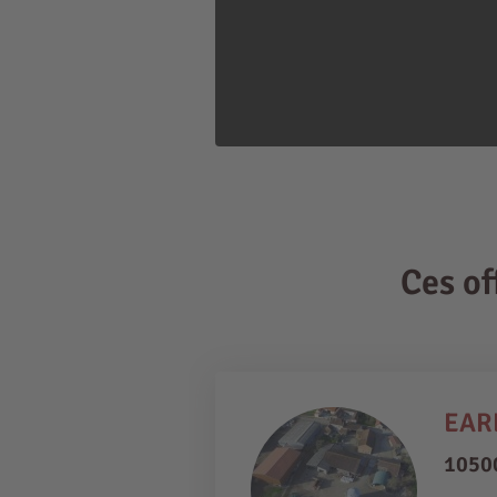
Ces o
EAR
1050