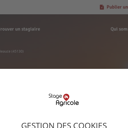
Publier un
rouver un stagiaire
Qui som
-Beauce (45130)
Offre de stage
orges - Épieds-en-Beauc
Signaler l'offre
GESTION DES COOKIES