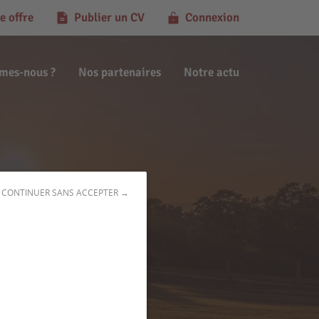
e offre
Publier un CV
Connexion
mes-nous ?
Nos partenaires
Notre actu
CONTINUER SANS ACCEPTER →
e (45130)