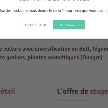
ilise des cookies et vous donne le contrôle sur ceux que vous souhai
PERSONNALISER
TOUT ACCEPTER
 culture avec diversification en Bett, légu
te graines, plantes cosmétiques (Onagre)
étail
L'offre de
stage