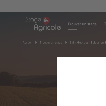
Trouver un stage
T
Accueil
Trouver un stage
Saint Georges - Épieds-en
Saint Ge