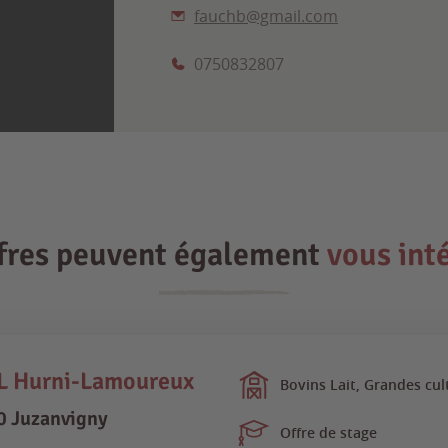
fauchb@gmail.com
0750832807
ffres peuvent également
vous int
L Hurni-Lamoureux
Bovins Lait, Grandes cul
0 Juzanvigny
Offre de stage