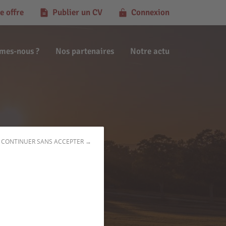
e offre
Publier un CV
Connexion
mes-nous ?
Nos partenaires
Notre actu
CONTINUER SANS ACCEPTER →
(22160)