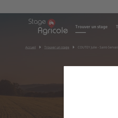
Trouver un stage
T
Accueil
Trouver un stage
COUTEY Julie - Saint-Servai
COUTEY