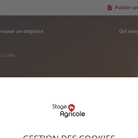
Publier un
rouver un stagiaire
Qui som
s (22160)
Offre de stage
 Julie - Saint-Servais 
Signaler l'offre