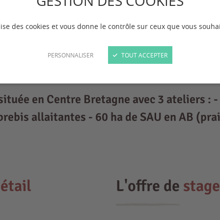
GESTION DES COOKIES
ilise des cookies et vous donne le contrôle sur ceux que vous souhai
PERSONNALISER
TOUT ACCEPTER
 située en Centre Bretagne avec 3 ateliers :
rebis allaitantes - 60 ha de SAU en AB (prai
étail
L'offre de
stage