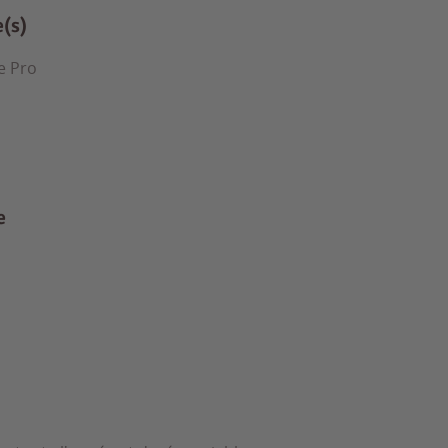
e(s)
e Pro
e