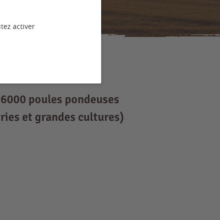
tez activer
 - 6000 poules pondeuses
ries et grandes cultures)