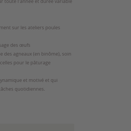
r toute l'année et durée variable
ement sur les ateliers poules
sage des œufs
re des agneaux (en binôme), soin
rcelles pour le pâturage
dynamique et motivé et qui
 tâches quotidiennes.