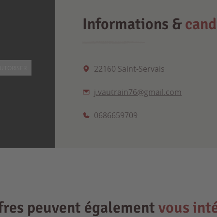
Informations &
cand
22160 Saint-Servais
UTORISER
j.vautrain76@gmail.com
0686659709
ffres peuvent également
vous int