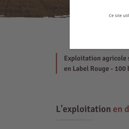
Ce site ut
Exploitation agricole
en Label Rouge - 100 b
L'exploitation
en d