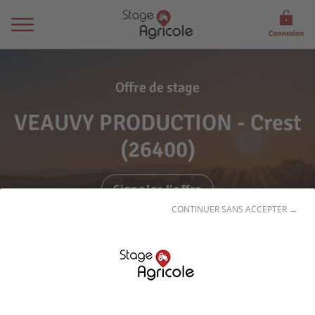
Connexion
Offre de stage
VEAUVY PRODUCTION - Crest
(26400)
Signaler l'offre
CONTINUER SANS ACCEPTER →