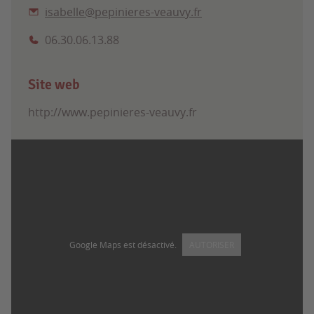
isabelle@pepinieres-veauvy.fr
06.30.06.13.88
Site web
http://www.pepinieres-veauvy.fr
Google Maps est désactivé.
AUTORISER