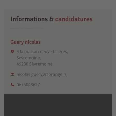
Informations &
candidatures
Guery nicolas
4 la maison neuve tillieres,
Sevremoine,
49230 Sèvremoine
nicolas.guery0@orange.fr
0675048627