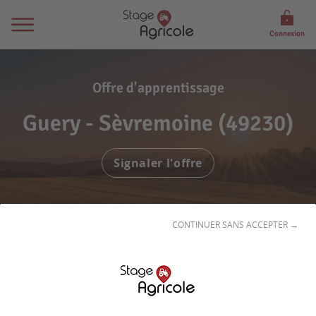
Connexion
Offre d'apprentissage
Guery - Sèvremoine (49230)
Signaler l'offre
CONTINUER SANS ACCEPTER →
2 associés (frères) 170 ha ( 110 d herbe,