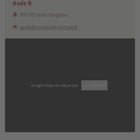
Aude B
89170 Saint-Fargeau
audebrondel@hotmail.fr
Google Maps est désactivé.
AUTORISER