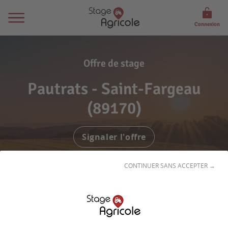
Connexion
Offre de stage
Pautrats - Saint-Fargeau
(89170)
Signaler l'offre
CONTINUER SANS ACCEPTER →