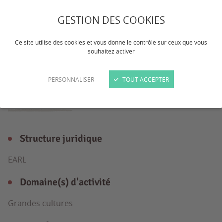
En conversion bio Grande culture Avec
GESTION DES COOKIES
bcp de trèfle Matériel neuf ou CUMA
récent Pas d’animaux
Ce site utilise des cookies et vous donne le contrôle sur ceux que vous
souhaitez activer
PERSONNALISER
TOUT ACCEPTER
L'exploitation
en détail
Structure juridique
EARL
Domaine(s) d'activité
Grandes cultures