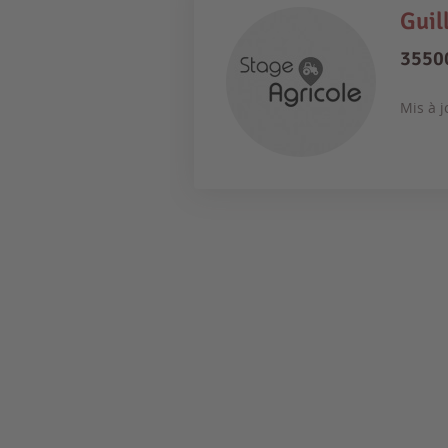
Guil
35500
Mis à j