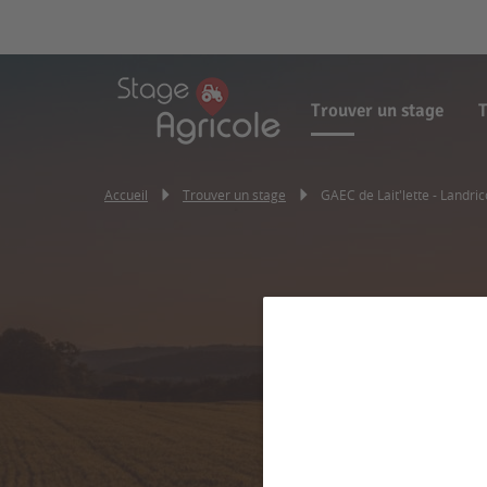
Trouver un stage
T
Accueil
Trouver un stage
GAEC de Lait'lette - Landri
GAEC de 