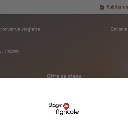
Publier un
rouver un stagiaire
Qui som
court (02380)
Offre de stage
Lait'lette - Landricour
Signaler l'offre