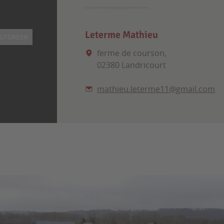
Leterme Mathieu
UTORISER
ferme de courson,
02380 Landricourt
mathieu.leterme11@gmail.com