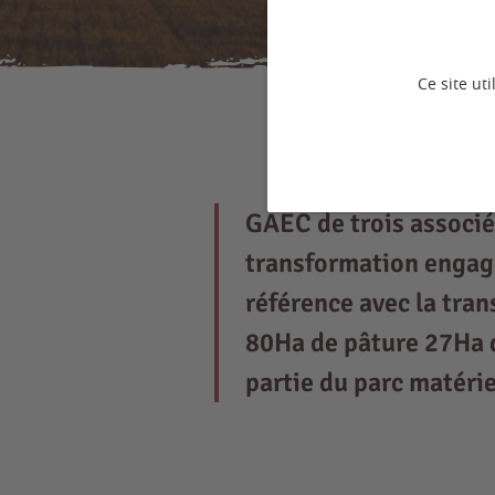
Ce site ut
GAEC de trois associé 
transformation engagé
référence avec la tra
80Ha de pâture 27Ha d
partie du parc matérie