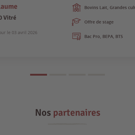
laume
Bovins Lait, Grandes cul
 Vitré
Offre de stage
our le
03 avril 2026
Bac Pro, BEPA, BTS
Nos
partenaires