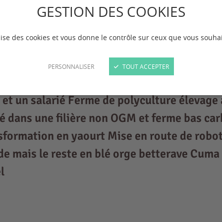
GESTION DES COOKIES
ilise des cookies et vous donne le contrôle sur ceux que vous souhai
PERSONNALISER
TOUT ACCEPTER
et un salarié Ferme de polyculture élevage 
 dans une filière non OGM et ferme bas car
nsformation en yaourt Mise en route de rob
e mais le reste en blé orge betterave Cuma 
l