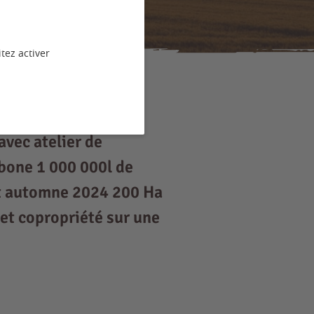
tez activer
avec atelier de
bone 1 000 000l de
ot automne 2024 200 Ha
et copropriété sur une