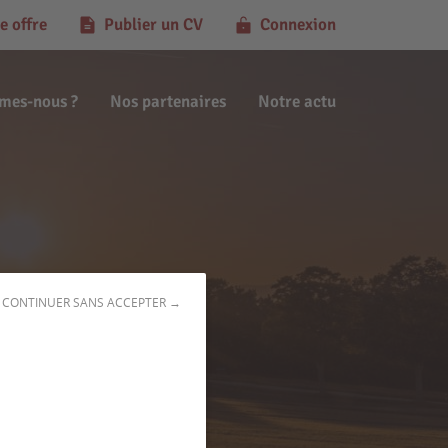
e offre
Publier un CV
Connexion
mes-nous ?
Nos partenaires
Notre actu
CONTINUER SANS ACCEPTER →
t (02380)