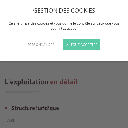
Exploitation grande culture diversifiée (
GESTION DES COOKIES
haricots,pois, pdt , céréales,
Ce site utilise des cookies et vous donne le contrôle sur ceux que vous
chanvre,maïs, …) et un atelier poules
souhaitez activer
pondeuses, recherche stagiaire ou
apprenti motivé dans une bonne
PERSONNALISER
TOUT ACCEPTER
ambiance de travail
L'exploitation
en détail
Structure juridique
EARL