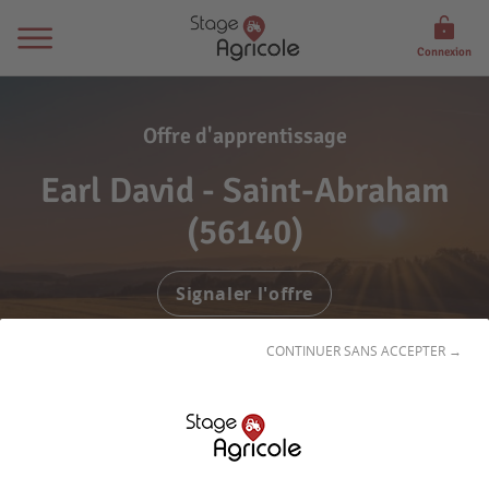
Connexion
Offre d'apprentissage
Earl David - Saint-Abraham
(56140)
Signaler l'offre
CONTINUER SANS ACCEPTER →